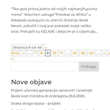
“Tko god prima jedno od mojih najmanjih,prima
mene” Volonteri udruge”Putokaz za Afriku” u
listopadu putuju,te su učenici Srednje škole
Neum ,odlučili i ovaj put pokazati svoje veliko
srce. Prikupili su 432,40€ i želja im je s ciljem,da...
Stranica 9 od 49
«
Prva
«
...
7
8
9
10
11
...
20
30
40
...
»
»
Pretraga
Nove objave
Prijem učenika generacije osnovnih i srednjih
škole kod ministra dr.A.Velagića-29.6.2026.
Svaka droga razara – projekt