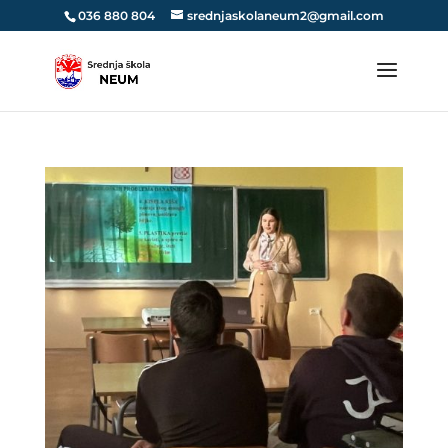
036 880 804
srednjaskolaneum2@gmail.com