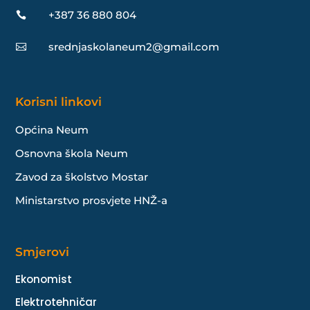
+387 36 880 804

srednjaskolaneum2@gmail.com

Korisni linkovi
Općina Neum
Osnovna škola Neum
Zavod za školstvo Mostar
Ministarstvo prosvjete HNŽ-a
Smjerovi
Ekonomist
Elektrotehničar