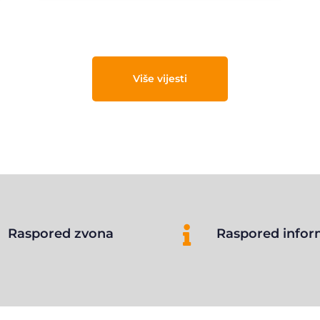
Više vijesti

Raspored zvona
Raspored infor