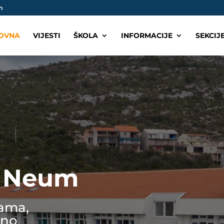
m
OVNA
VIJESTI
ŠKOLA
INFORMACIJE
SEKCIJ
a Neum
kama,
dno