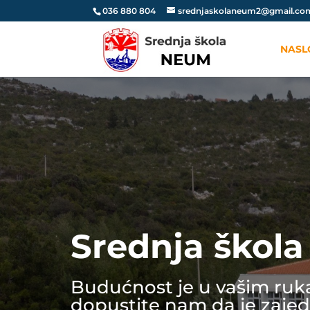
036 880 804
srednjaskolaneum2@gmail.co
NASL
Srednja škol
Budućnost je u vašim ru
dopustite nam da je zaje