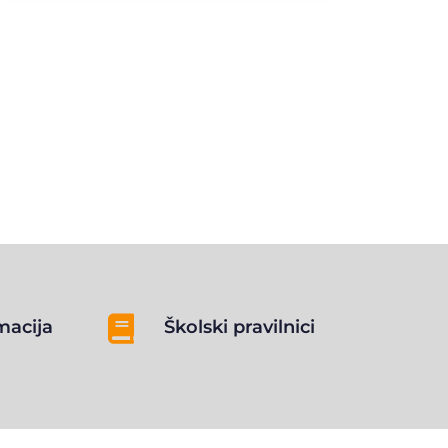

macija
Školski pravilnici