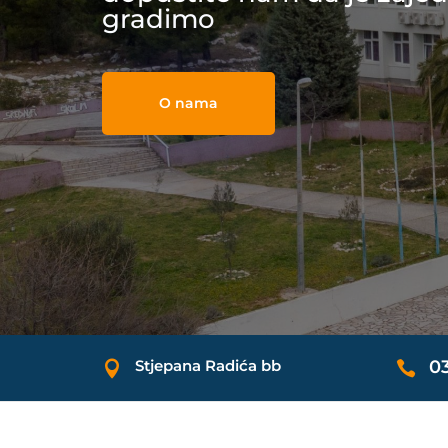
gradimo
O nama
Stjepana Radića bb
0

