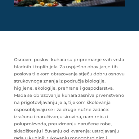
Osnovni poslovi kuhara su pripremanje svih vrsta
hladnih i toplih jela. Za uspješno obavljanje tih
poslova tijekom obrazovanja stječu dobru osnovu
strukovnoga znanja iz područja biologije,
higijene, ekologije, prehrane i gospodarstva.
Mada se obrazovanje kuhara zasniva prvenstveno
na prigotovljavanju jela, tijekom školovanja
osposobljavaju se i za druge nužne zadaće:
izračunu i naručivanju sirovina, namirnica i
poluproizvoda, preuzimanju naručene robe,
skladištenju i čuvanju od kvarenja; ustrojavanju
rada u kuhinji; rukovanju mnogobrojnim i