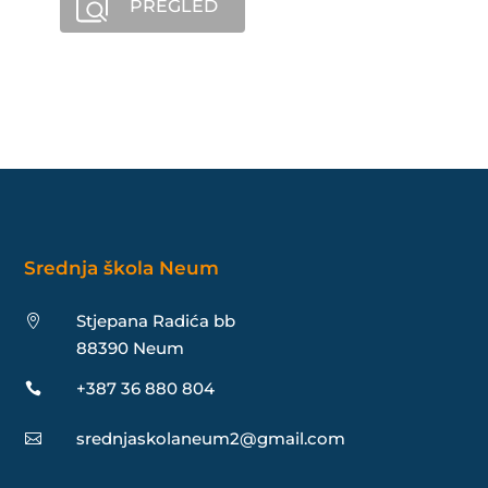
PREGLED
Srednja škola Neum
Stjepana Radića bb

88390 Neum
+387 36 880 804

srednjaskolaneum2@gmail.com
