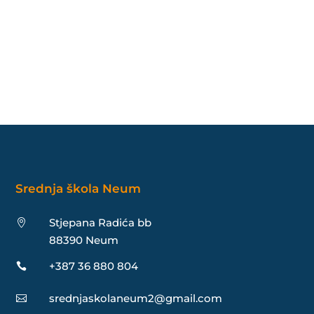
Srednja škola Neum
Stjepana Radića bb

88390 Neum
+387 36 880 804

srednjaskolaneum2@gmail.com
