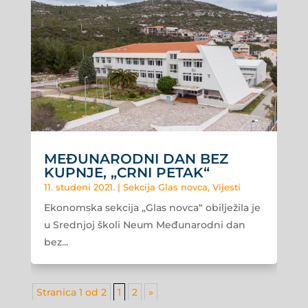
MEĐUNARODNI DAN BEZ
KUPNJE, „CRNI PETAK“
11. studeni 2021.
|
Sekcija Glas novca
,
Vijesti
Ekonomska sekcija „Glas novca“ obilježila je
u Srednjoj školi Neum Međunarodni dan
bez...
Stranica 1 od 2
1
2
»