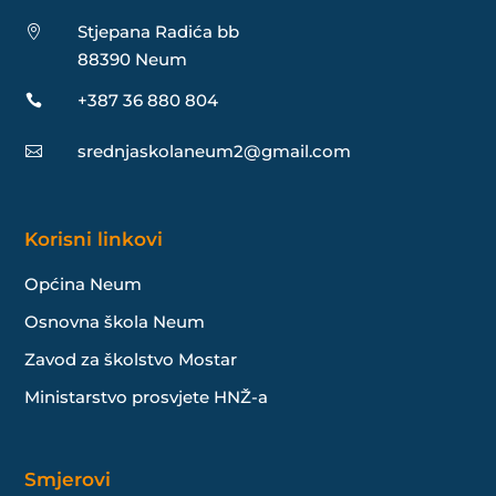
Stjepana Radića bb

88390 Neum
+387 36 880 804

srednjaskolaneum2@gmail.com

Korisni linkovi
Općina Neum
Osnovna škola Neum
Zavod za školstvo Mostar
Ministarstvo prosvjete HNŽ-a
Smjerovi