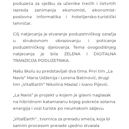
poduzeća za vježbu za učenike trećih i četvrtih
razreda zanimanja ekonomist, ekonomist-
poslovna informatika i hotelijersko-turistički
tehničar.
Cilj natjecanja je stvaranje poduzetničkog ozračja
u strukovnom obrazovanju i poticanje
poduzetničkog djelovanja. Tema ovogodišnjeg
natjecanja je bila ZELENA I DIGITALNA
TRANZICIJA PODUZETNIKA.
Našu školu su predstavljali dva tima. Prvi tim „La
Navis“ Maria Udženija i Lorena Batinović, drugi
tim „VitalEarth“ Nikolina Maslać i Ivano Pijević.
„La Navis“ je projekt u kojem je glavni naglasak
na hibridnom katamaranu kojeg pokreće solarna
energija i vozi turiste po neumskom zaljevu.
„VitalEarth“ , tvornica za preradu smeća, koja bi
samim procesom prerade ujedno stvarala