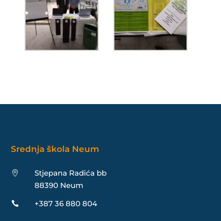
Srednja škola Neum
Stjepana Radića bb

88390 Neum
+387 36 880 804
