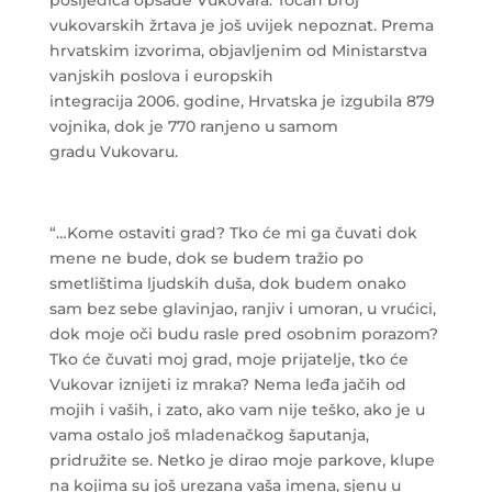
vukovarskih žrtava je još uvijek nepoznat. Prema
hrvatskim izvorima, objavljenim od Ministarstva
vanjskih poslova i europskih
integracija 2006. godine, Hrvatska je izgubila 879
vojnika, dok je 770 ranjeno u samom
gradu Vukovaru.
“…Kome ostaviti grad? Tko će mi ga čuvati dok
mene ne bude, dok se budem tražio po
smetlištima ljudskih duša, dok budem onako
sam bez sebe glavinjao, ranjiv i umoran, u vrućici,
dok moje oči budu rasle pred osobnim porazom?
Tko će čuvati moj grad, moje prijatelje, tko će
Vukovar iznijeti iz mraka? Nema leđa jačih od
mojih i vaših, i zato, ako vam nije teško, ako je u
vama ostalo još mladenačkog šaputanja,
pridružite se. Netko je dirao moje parkove, klupe
na kojima su još urezana vaša imena, sjenu u