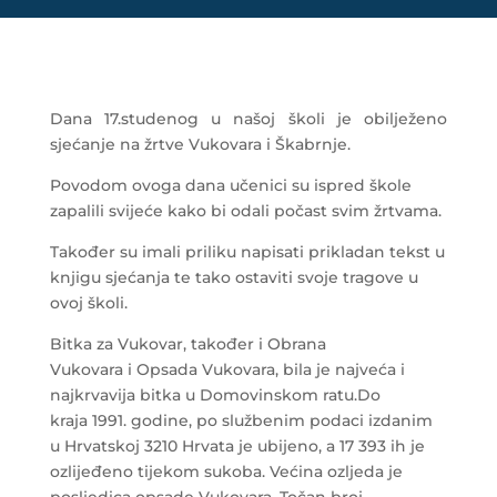
Dana 17.studenog u našoj školi je obilježeno
sjećanje na žrtve Vukovara i Škabrnje.
Povodom ovoga dana učenici su ispred škole
zapalili svijeće kako bi odali počast svim žrtvama.
Također su imali priliku napisati prikladan tekst u
knjigu sjećanja te tako ostaviti svoje tragove u
ovoj školi.
Bitka za Vukovar, također i Obrana
Vukovara i Opsada Vukovara, bila je najveća i
najkrvavija bitka u Domovinskom ratu.Do
kraja 1991. godine, po službenim podaci izdanim
u Hrvatskoj 3210 Hrvata je ubijeno, a 17 393 ih je
ozlijeđeno tijekom sukoba. Većina ozljeda je
posljedica opsade Vukovara. Točan broj