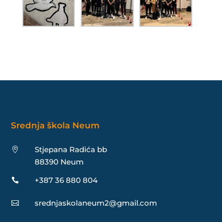
Srednja škola Neum
Stjepana Radića bb

88390 Neum
+387 36 880 804

srednjaskolaneum2@gmail.com
