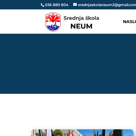
036 880 804
srednjaskolaneum2@gmail.co
NASL