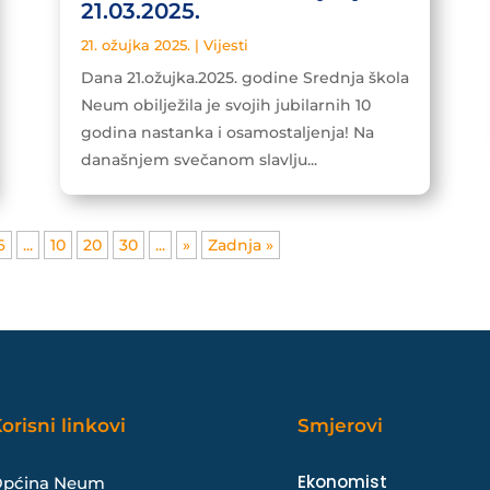
21.03.2025.
21. ožujka 2025.
|
Vijesti
Dana 21.ožujka.2025. godine Srednja škola
Neum obilježila je svojih jubilarnih 10
godina nastanka i osamostaljenja! Na
današnjem svečanom slavlju...
6
...
10
20
30
...
»
Zadnja »
orisni linkovi
Smjerovi
Ekonomist
pćina Neum