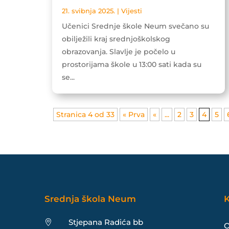
21. svibnja 2025.
|
Vijesti
Učenici Srednje škole Neum svečano su
obilježili kraj srednjoškolskog
obrazovanja. Slavlje je počelo u
prostorijama škole u 13:00 sati kada su
se...
Stranica 4 od 33
« Prva
«
...
2
3
4
5
Srednja škola Neum
K
Stjepana Radića bb

O