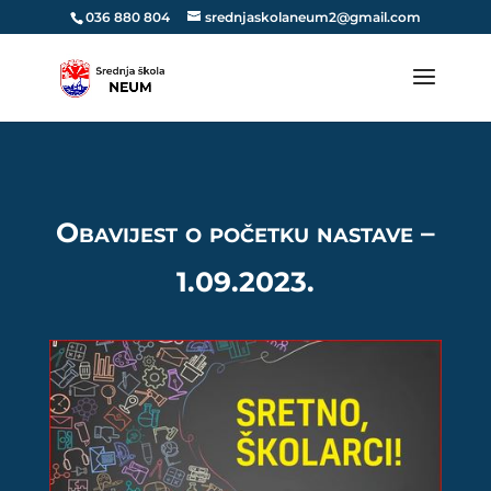
036 880 804
srednjaskolaneum2@gmail.com
Obavijest o početku nastave –
1.09.2023.