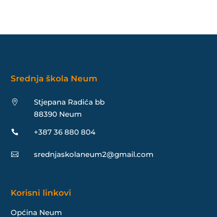
Srednja škola Neum
Stjepana Radića bb

88390 Neum
+387 36 880 804

srednjaskolaneum2@gmail.com

Korisni linkovi
Općina Neum