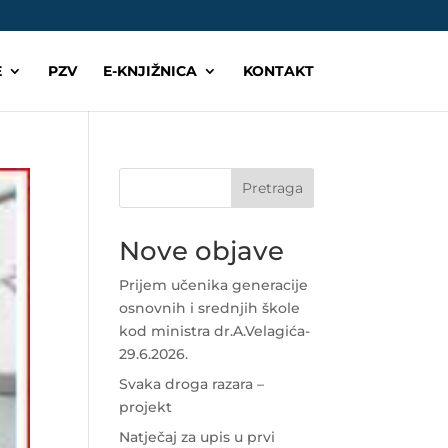
E
PZV
E-KNJIŽNICA
KONTAKT
Pretraga
Nove objave
Prijem učenika generacije
osnovnih i srednjih škole
kod ministra dr.A.Velagića-
29.6.2026.
Svaka droga razara –
projekt
Natječaj za upis u prvi