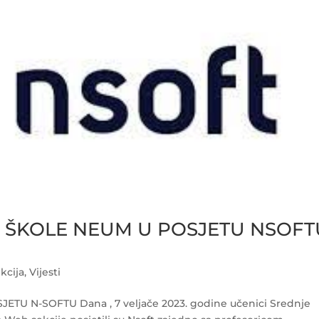
 ŠKOLE NEUM U POSJETU NSOFT
kcija
,
Vijesti
U N-SOFTU Dana , 7 veljače 2023. godine učenici Srednje