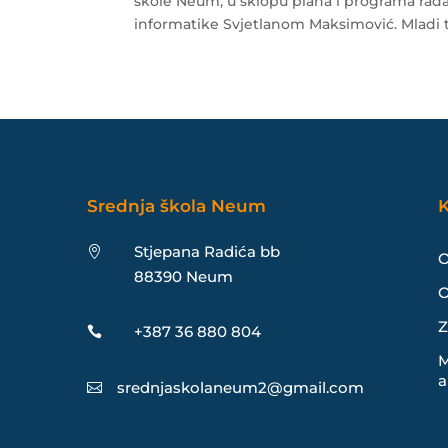
škole Neum, u sklopu plana i programa rada
informatike Svjetlanom Maksimović. Mladi te
Srednja škola Neum
K
Stjepana Radića bb

O
88390 Neum
O
Z
+387 36 880 804

M
a
srednjaskolaneum2@gmail.com
