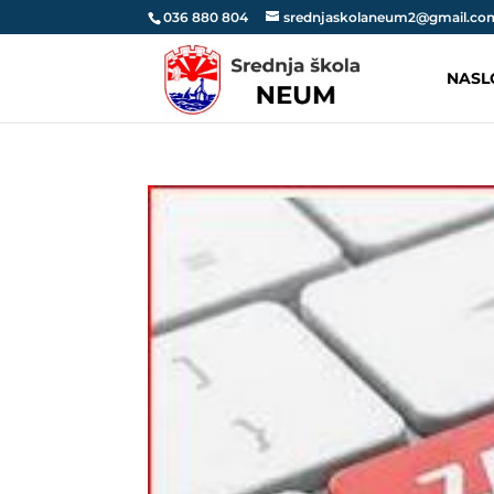
036 880 804
srednjaskolaneum2@gmail.co
NASL