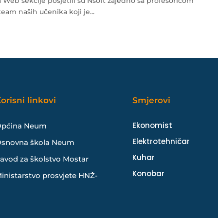
 Web sekcije posjetili su Nsoft zajedno sa profesoricom
am naših učenika koji je...
orisni linkovi
Smjerovi
Ekonomist
pćina Neum
Elektrotehničar
snovna škola Neum
Kuhar
avod za školstvo Mostar
Konobar
inistarstvo prosvjete HNŽ-