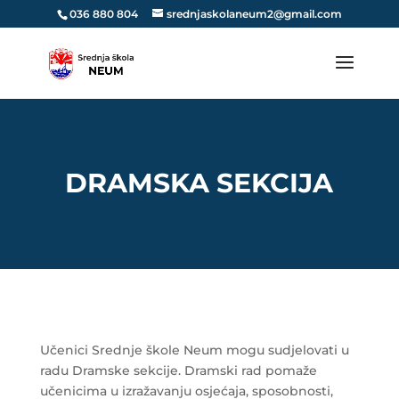
036 880 804
srednjaskolaneum2@gmail.com
DRAMSKA SEKCIJA
Učenici Srednje škole Neum mogu sudjelovati u
radu Dramske sekcije. Dramski rad pomaže
učenicima u izražavanju osjećaja, sposobnosti,