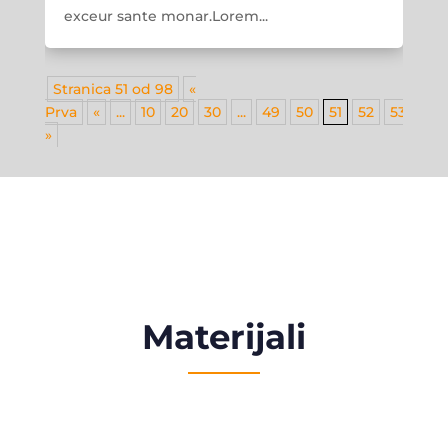
exceur sante monar.Lorem...
Stranica 51 od 98
«
Prva
«
...
10
20
30
...
49
50
51
52
53
...
»
Materijali