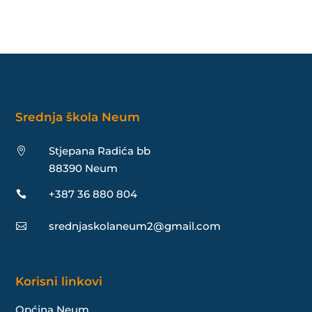
Srednja škola Neum
Stjepana Radića bb

88390 Neum
+387 36 880 804

srednjaskolaneum2@gmail.com

Korisni linkovi
Općina Neum