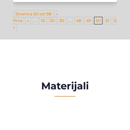
Stranica 50 od 98
«
Prva
«
...
10
20
30
...
48
49
50
51
52
...
»
Materijali