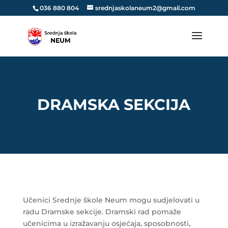
036 880 804
srednjaskolaneum2@gmail.com
DRAMSKA SEKCIJA
Učenici Srednje škole Neum mogu sudjelovati u
radu Dramske sekcije. Dramski rad pomaže
učenicima u izražavanju osjećaja, sposobnosti,