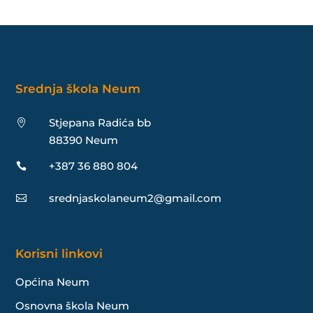
Srednja škola Neum
Stjepana Radića bb

88390 Neum
+387 36 880 804

srednjaskolaneum2@gmail.com

Korisni linkovi
Općina Neum
Osnovna škola Neum