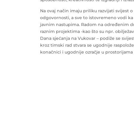
Na ovaj način imaju priliku razvijati svijest 
odgovornosti, a sve to istovremeno vodi ka
javnim nastupima. Radom na određenim d
raznim projektima -kao što su npr. obilježa
Dana sjećanja na Vukovar – podiže se svijest 
kroz timski rad stvara se ugodnije raspolož
konačnici i ugodnije ozračje u prostorijama 