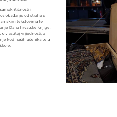
o samokritičnosti i
 oslobađanju od straha u
ramskim tekstovima te
vanje Dana hrvatske knjige,
o vlastitoj vrijednosti, a
enje kod naših učenika te u
škole.