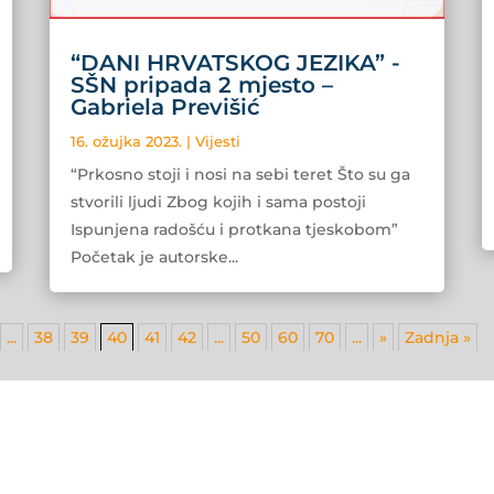
“DANI HRVATSKOG JEZIKA” -
SŠN pripada 2 mjesto –
Gabriela Previšić
16. ožujka 2023.
|
Vijesti
“Prkosno stoji i nosi na sebi teret Što su ga
stvorili ljudi Zbog kojih i sama postoji
Ispunjena radošću i protkana tjeskobom”
Početak je autorske...
...
38
39
40
41
42
...
50
60
70
...
»
Zadnja »