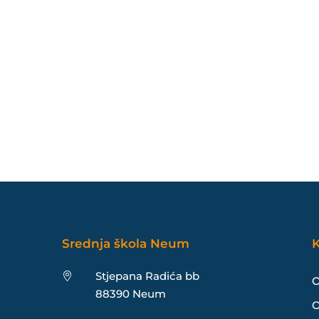
Srednja škola Neum
K
Stjepana Radića bb

O
88390 Neum
O