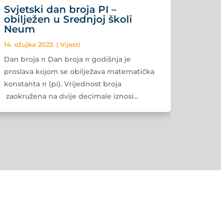
Svjetski dan broja PI –
obilježen u Srednjoj školi
Neum
14. ožujka 2023.
|
Vijesti
Dan broja π Dan broja π godišnja je
proslava kojom se obilježava matematička
konstanta π (pi). Vrijednost broja
zaokružena na dvije decimale iznosi...