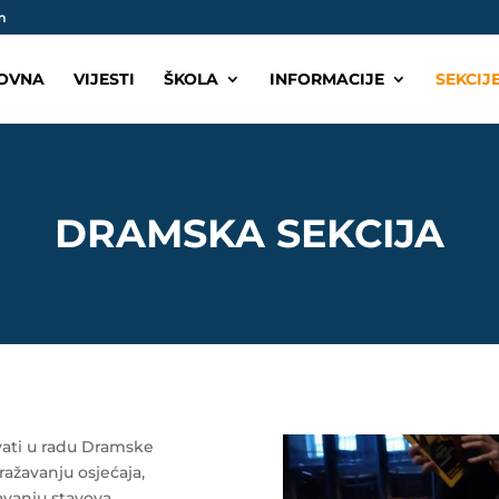
m
OVNA
VIJESTI
ŠKOLA
INFORMACIJE
SEKCIJ
DRAMSKA SEKCIJA
ati u radu Dramske
ažavanju osjećaja,
žavanju stavova.