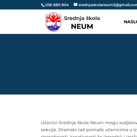
036 880 804
srednjaskolaneum2@gmail.co
NASL
Učenici Srednje škole Neum mogu sudjelov
sekcije. Dramski rad pomaže učenicima u izr
sposobnosti, kreativnosti te izgradnji i izra