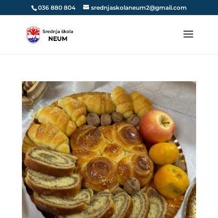
036 880 804
srednjaskolaneum2@gmail.com