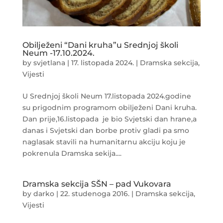
Obilježeni “Dani kruha”u Srednjoj školi
Neum -17.10.2024.
by
svjetlana
|
17. listopada 2024.
|
Dramska sekcija
,
Vijesti
U Srednjoj školi Neum 17.listopada 2024.godine
su prigodnim programom obilježeni Dani kruha.
Dan prije,16.listopada je bio Svjetski dan hrane,a
danas i Svjetski dan borbe protiv gladi pa smo
naglasak stavili na humanitarnu akciju koju je
pokrenula Dramska sekija....
Dramska sekcija SŠN – pad Vukovara
by
darko
|
22. studenoga 2016.
|
Dramska sekcija
,
Vijesti