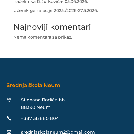
načelinika D.Jurkovića- 05.06.2026.
Učenik generacije 2025./2026-27.5.2026.
Najnoviji komentari
Nema komentara za prikaz.
Srednja škola Neum
Stjepana Radića bb

88390 Neum
+387 36 880 804

srednjaskolaneum2@gmail.com
