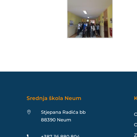
Srednja škola Neum
K
Stjepana Radića bb

O
88390 Neum
O
Z
+387 36 880 804
