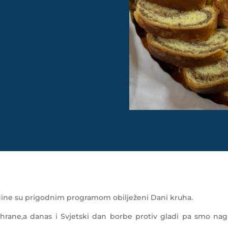
odine su prigodnim programom obilježeni Dani kruha.
n hrane,a danas i Svjetski dan borbe protiv gladi pa smo nagl