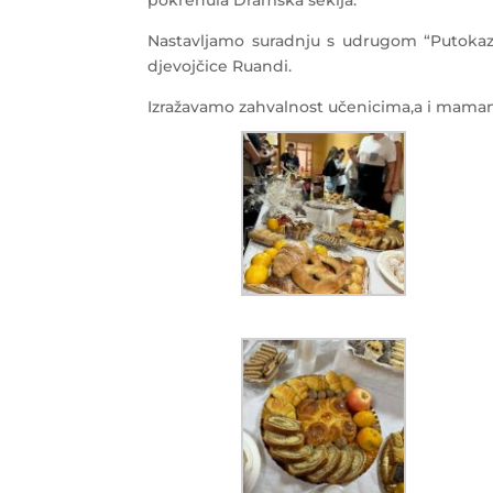
pokrenula Dramska sekija.
Nastavljamo suradnju s udrugom “Putokaz 
djevojčice Ruandi.
Izražavamo zahvalnost učenicima,a i mamama 