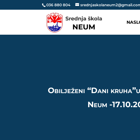
036 880 804
srednjaskolaneum2@gmail.co
NASL
Obilježeni “Dani kruha”u
Neum -17.10.2