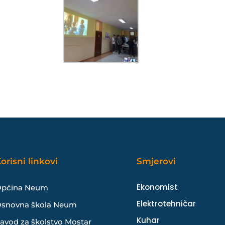
orisni linkovi
Smjerovi
Ekonomist
pćina Neum
Elektrotehničar
snovna škola Neum
Kuhar
avod za školstvo Mostar