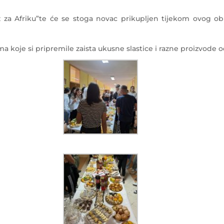
za Afriku”te će se stoga novac prikupljen tijekom ovog obil
koje si pripremile zaista ukusne slastice i razne proizvode od 