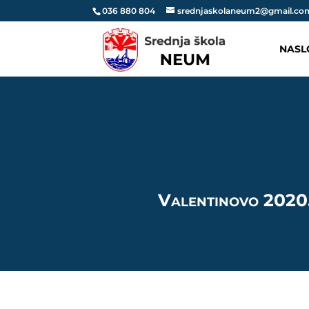
036 880 804
srednjaskolaneum2@gmail.co
NASL
Valentinovo 2020