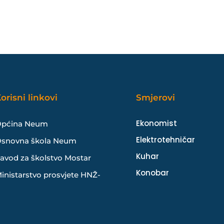
orisni linkovi
Smjerovi
Ekonomist
pćina Neum
Elektrotehničar
snovna škola Neum
Kuhar
avod za školstvo Mostar
Konobar
inistarstvo prosvjete HNŽ-