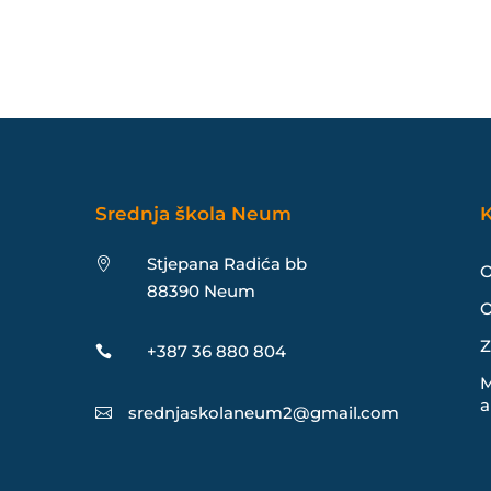
Srednja škola Neum
K
Stjepana Radića bb

O
88390 Neum
O
Z
+387 36 880 804

M
a
srednjaskolaneum2@gmail.com
