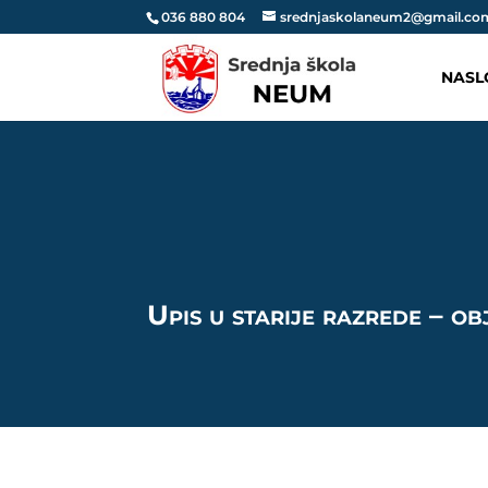
036 880 804
srednjaskolaneum2@gmail.co
NASL
Upis u starije razrede – 