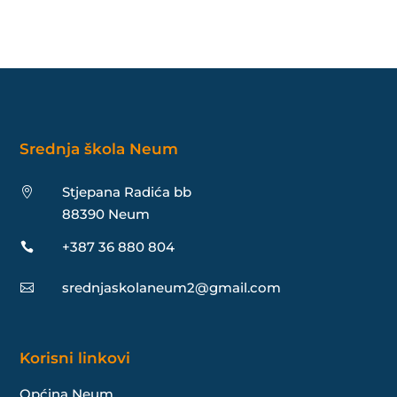
Srednja škola Neum
Stjepana Radića bb

88390 Neum
+387 36 880 804

srednjaskolaneum2@gmail.com

Korisni linkovi
Općina Neum