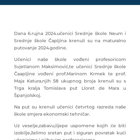
Dana 6.rujna 2024.učenici Srednje škole Neum i
Srednje škole Čapljina krenuli su na maturalno
putovanje 2024.godine.
Učenici naše škole vođeni profesoricom
Svjetlanom Maksimović,te učenici Srednje škole
Čaapljine vođeni prof.Marinom Krmek te prof.
Maja Katura,njih 58 ukupnog broja krenuli su s
Trga kralja Tomislava put Lloret de Mara u
Španjolskoj.
Na put su krenuli učenici četvrtog razreda naše
škole smjera ekonomski tehničar.
Uz veselje,zabavu,lijepe uspomene kojih će biti
izobilje,želimo sretan put i siguran povratak kući
učenicima i njihovim profesoricama.