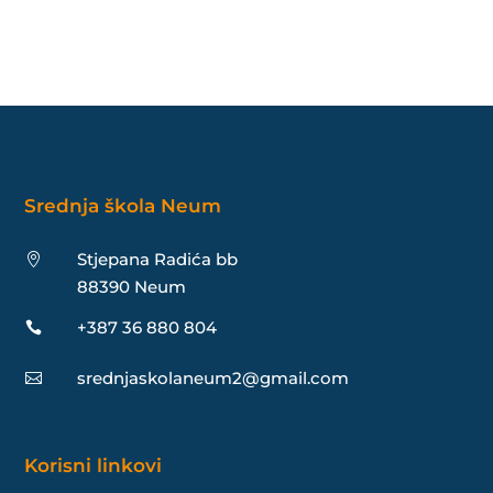
Srednja škola Neum
Stjepana Radića bb

88390 Neum
+387 36 880 804

srednjaskolaneum2@gmail.com

Korisni linkovi