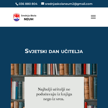
036 880 804
srednjaskolaneum2@gmail.com
Svjetski dan učitelja