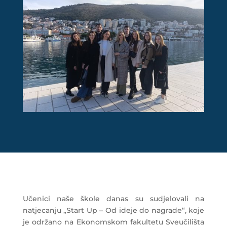
Učenici naše škole danas su sudjelovali na
natjecanju „Start Up – Od ideje do nagrade“, koje
je održano na Ekonomskom fakultetu Sveučilišta