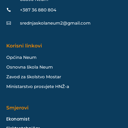
+387 36 880 804

srednjaskolaneum2@gmail.com

Korisni linkovi
Općina Neum
Osnovna škola Neum
Zavod za školstvo Mostar
Ministarstvo prosvjete HNŽ-a
Smjerovi
Ekonomist