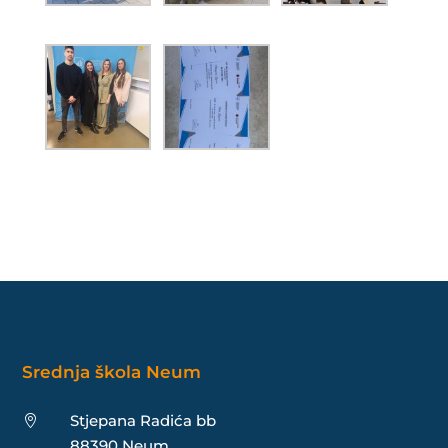
Srednja škola Neum
Stjepana Radića bb

88390 Neum