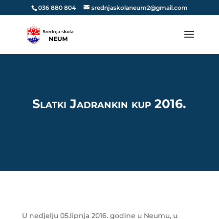
036 880 804
srednjaskolaneum2@gmail.com
Slatki Jadrankin kup 2016.
U nedjelju 05.lipnja 2016. godine u Neumu, u