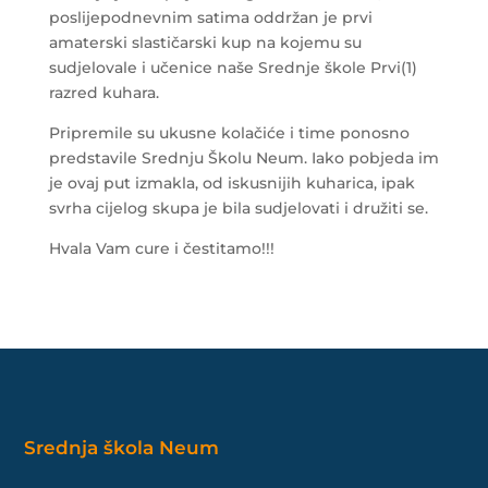
poslijepodnevnim satima oddržan je prvi
amaterski slastičarski kup na kojemu su
sudjelovale i učenice naše Srednje škole Prvi(1)
razred kuhara.
Pripremile su ukusne kolačiće i time ponosno
predstavile Srednju Školu Neum. Iako pobjeda im
je ovaj put izmakla, od iskusnijih kuharica, ipak
svrha cijelog skupa je bila sudjelovati i družiti se.
Hvala Vam cure i čestitamo!!!
Srednja škola Neum