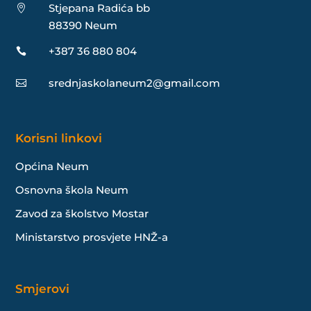
Stjepana Radića bb

88390 Neum
+387 36 880 804

srednjaskolaneum2@gmail.com

Korisni linkovi
Općina Neum
Osnovna škola Neum
Zavod za školstvo Mostar
Ministarstvo prosvjete HNŽ-a
Smjerovi