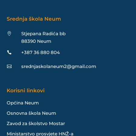
Srednja škola Neum
Stjepana Radića bb

88390 Neum
+387 36 880 804

srednjaskolaneum2@gmail.com

Korisni linkovi
Općina Neum
Osnovna škola Neum
Zavod za školstvo Mostar
Ministarstvo prosvjete HNŽ-a