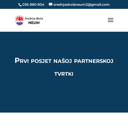
036 880 804
srednjaskolaneum2@gmail.com
Prvi posjet našoj partnerskoj
tvrtki