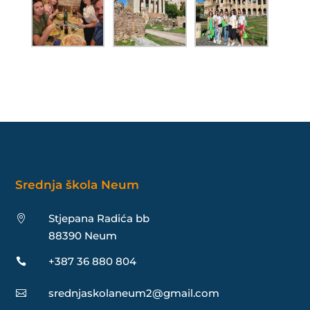
Srednja škola Neum
Stjepana Radića bb

88390 Neum
+387 36 880 804

srednjaskolaneum2@gmail.com
