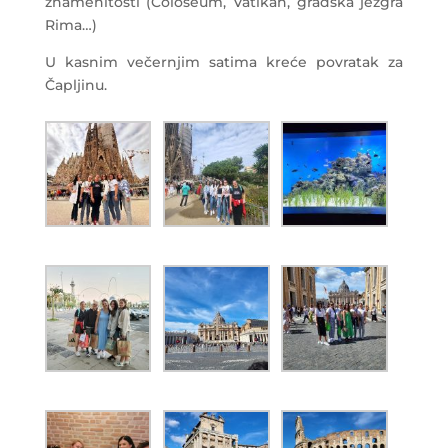
znamenitosti (Coloseum, Vatikan, gradska jezgra
Rima…)
U kasnim večernjim satima kreće povratak za
Čapljinu.