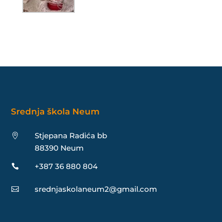
Srednja škola Neum
Stjepana Radića bb

88390 Neum
+387 36 880 804

srednjaskolaneum2@gmail.com
