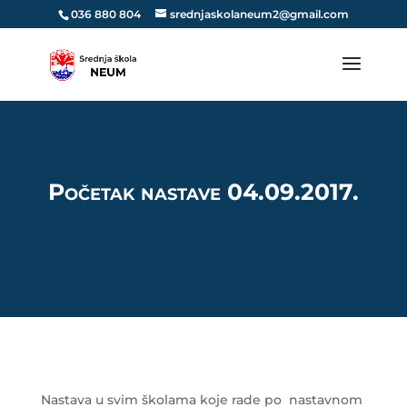
036 880 804
srednjaskolaneum2@gmail.com
Početak nastave 04.09.2017.
Nastava u svim školama koje rade po nastavnom