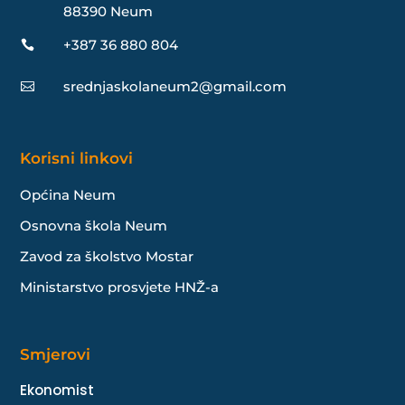
88390 Neum
+387 36 880 804

srednjaskolaneum2@gmail.com

Korisni linkovi
Općina Neum
Osnovna škola Neum
Zavod za školstvo Mostar
Ministarstvo prosvjete HNŽ-a
Smjerovi
Ekonomist