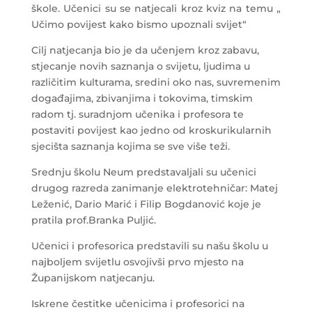
škole. Učenici su se natjecali kroz kviz na temu „
Učimo povijest kako bismo upoznali svijet“
Cilj natjecanja bio je da učenjem kroz zabavu,
stjecanje novih saznanja o svijetu, ljudima u
različitim kulturama, sredini oko nas, suvremenim
događajima, zbivanjima i tokovima, timskim
radom tj. suradnjom učenika i profesora te
postaviti povijest kao jedno od kroskurikularnih
sjecišta saznanja kojima se sve više teži.
Srednju školu Neum predstavaljali su učenici
drugog razreda zanimanje elektrotehničar: Matej
Leženić, Dario Marić i Filip Bogdanović koje je
pratila prof.Branka Puljić.
Učenici i profesorica predstavili su našu školu u
najboljem svijetlu osvojivši prvo mjesto na
Županijskom natjecanju.
Iskrene čestitke učenicima i profesorici na