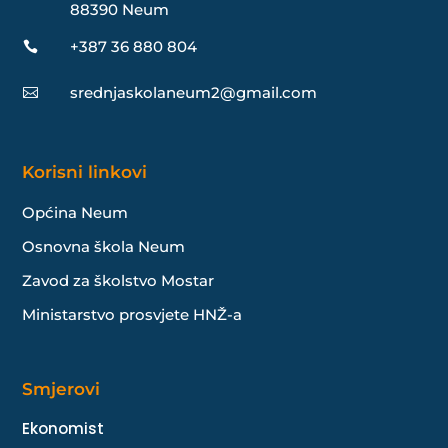
88390 Neum
+387 36 880 804

srednjaskolaneum2@gmail.com

Korisni linkovi
Općina Neum
Osnovna škola Neum
Zavod za školstvo Mostar
Ministarstvo prosvjete HNŽ-a
Smjerovi
Ekonomist