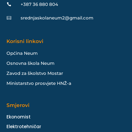
+387 36 880 804

srednjaskolaneum2@gmail.com

Korisni linkovi
Općina Neum
Osnovna škola Neum
Zavod za školstvo Mostar
Ministarstvo prosvjete HNŽ-a
Smjerovi
Ekonomist
Elektrotehničar