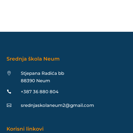
Srednja škola Neum
Stjepana Radića bb

88390 Neum
+387 36 880 804

srednjaskolaneum2@gmail.com

Korisni linkovi