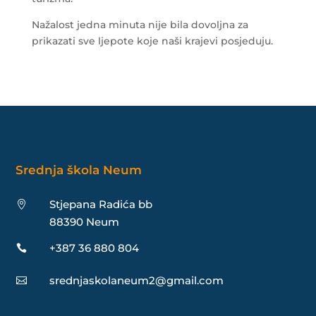
Nažalost jedna minuta nije bila dovoljna za
prikazati sve ljepote koje naši krajevi posjeduju.
Srednja škola Neum
Stjepana Radića bb

88390 Neum
+387 36 880 804

srednjaskolaneum2@gmail.com
