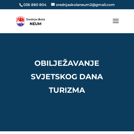
036 880 804
srednjaskolaneum2@gmail.com
OBILJEŽAVANJE
SVJETSKOG DANA
TURIZMA