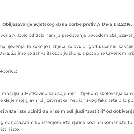
Obilježavanje Svjetskog dana borbe protiv AIDS-a 1.12.2016.
a Ivona Alilović održala nam je predavanje povodom obilježavan
a liječenja, te kako je i izbjeći. Za ovu prigodu, učenici sekcij
DS-a. Želimo se zahvaliti osoblju škole, a posebno Crvenom križ
ktoricu:
mnaziju u Metkovicu sa uspjehom i tijekom skolovanja sam s
ko da je moj glavni cilj zavrsetka medicinskog fakulteta bilo 
 AIDS i sto uciniti da bi se mladi ljudi “zastitili” od dobivanj
og odnosa,zatim koristenjem iste sprice kod narkomana,te t
tili iste.