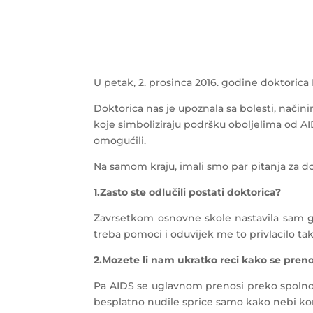
U petak, 2. prosinca 2016. godine doktoric
Doktorica nas je upoznala sa bolesti, načinim
koje simboliziraju podršku oboljelima od AI
omogućili.
Na samom kraju, imali smo par pitanja za do
1.Zasto ste odlučili postati doktorica?
Zavrsetkom osnovne skole nastavila sam gi
treba pomoci i oduvijek me to privlacilo ta
2.Mozete li nam ukratko reci kako se prenosi
Pa AIDS se uglavnom prenosi preko spoln
besplatno nudile sprice samo kako nebi koris