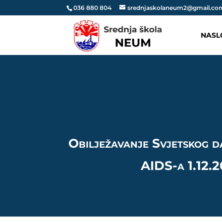
036 880 804
srednjaskolaneum2@gmail.co
NASL
Obilježavanje Svjetskog d
AIDS-a 1.12.2