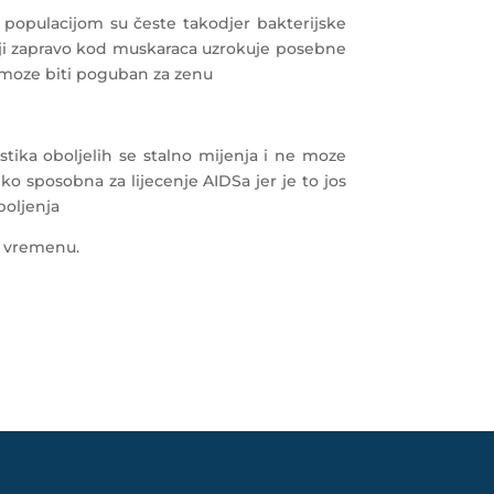
opulacijom su česte takodjer bakterijske
 koji zapravo kod muskaraca uzrokuje posebne
 moze biti poguban za zenu
stika oboljelih se stalno mijenja i ne moze
o sposobna za lijecenje AIDSa jer je to jos
boljenja
om vremenu.