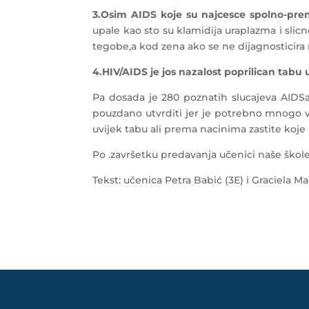
3.Osim AIDS koje su najcesce spolno-pre
upale kao sto su klamidija uraplazma i slic
tegobe,a kod zena ako se ne dijagnosticira
4.HIV/AIDS je jos nazalost poprilican tabu u
Pa dosada je 280 poznatih slucajeva AIDSa 
pouzdano utvrditi jer je potrebno mnogo vr
uvijek tabu ali prema nacinima zastite ko
Po .završetku predavanja učenici naše škole
Tekst: učenica Petra Babić (3E) i Graciela Mar