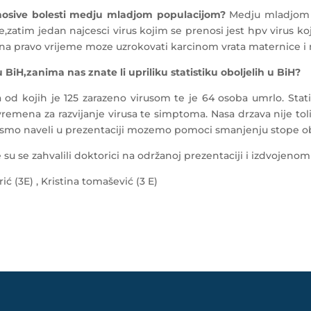
nosive bolesti medju mladjom populacijom?
Medju mladjom p
ne,zatim jedan najcesci virus kojim se prenosi jest hpv virus
 na pravo vrijeme moze uzrokovati karcinom vrata maternice i
 BiH,zanima nas znate li upriliku statistiku oboljelih u BiH?
od kojih je 125 zarazeno virusom te je 64 osoba umrlo. Stati
emena za razvijanje virusa te simptoma. Nasa drzava nije tolik
je smo naveli u prezentaciji mozemo pomoci smanjenju stope o
 su se zahvalili doktorici na održanoj prezentaciji i izdvojen
ić (3E) , Kristina tomašević (3 E)