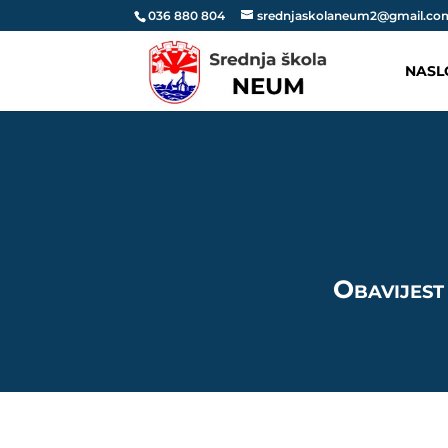
036 880 804
srednjaskolaneum2@gmail.co
NASL
Obavijest