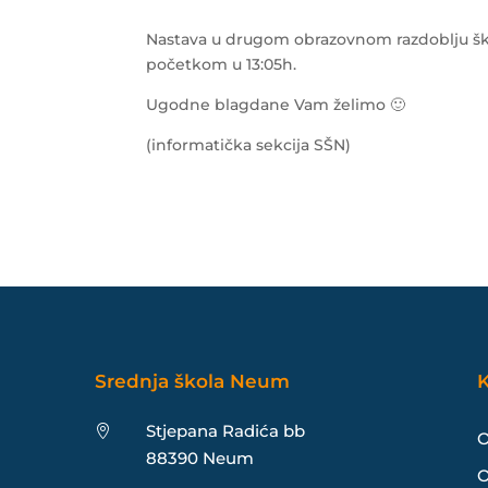
Nastava u drugom obrazovnom razdoblju škol
početkom u 13:05h.
Ugodne blagdane Vam želimo 🙂
(informatička sekcija SŠN)
Srednja škola Neum
K
Stjepana Radića bb

O
88390 Neum
O