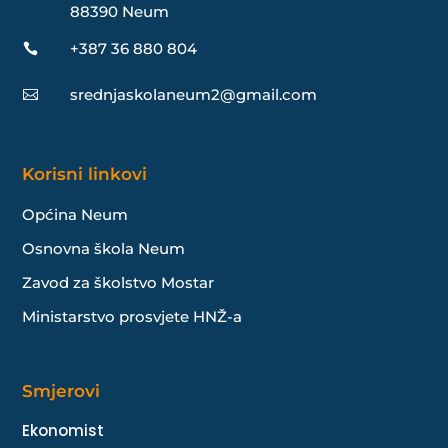
88390 Neum
+387 36 880 804

srednjaskolaneum2@gmail.com

Korisni linkovi
Općina Neum
Osnovna škola Neum
Zavod za školstvo Mostar
Ministarstvo prosvjete HNŽ-a
Smjerovi
Ekonomist