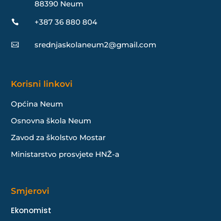
88390 Neum
+387 36 880 804

srednjaskolaneum2@gmail.com

Korisni linkovi
Općina Neum
Osnovna škola Neum
Zavod za školstvo Mostar
Ministarstvo prosvjete HNŽ-a
Smjerovi
Ekonomist