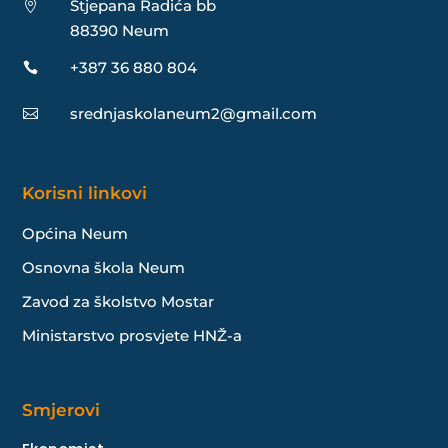
Stjepana Radića bb

88390 Neum
+387 36 880 804

srednjaskolaneum2@gmail.com

Korisni linkovi
Općina Neum
Osnovna škola Neum
Zavod za školstvo Mostar
Ministarstvo prosvjete HNŽ-a
Smjerovi