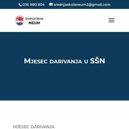
036 880 804
srednjaskolaneum2@gmail.com
Mjesec darivanja u SŠN
MJESEC DARIVANJA