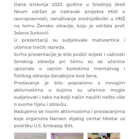
Dana 4.travnja 2023. godine u Srednjoj školi
Neum održan je nastavak projekta Misli o
ravnopravnosti, osnaživanje srednjoškolki u HNŽ
na temu Žensko zdravlje, koju je održala prof.
Jelena Jurković.
U prezentaciji su sudjelovale maturantice i
učenice trećih razreda.
Svrha prezentacije je bilo podići svijest i važnosti
ženskog zdravlja pri čemu su se učenice
upoznale o raznim bolestima mentalnog i
fizičkog zdravlja današnjice kod žena.
Predavanje je bilo popraćeno s mnogim
aktivnostima u kojima su učenice mogle
sudjelovati i tako na bolji način naučiti nešto više
o svome tijelu i zdravlju.
Radujemo se novim aktivnostima i predavanjima
koje organizira Nansen dijalog centar Mostar uz
podršku U.S. Embassy BiH.