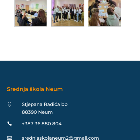
Srednja škola Neum
Stjepana Radića bb

88390 Neum
+387 36 880 804

srednjaskolaneum2@gmail.com
