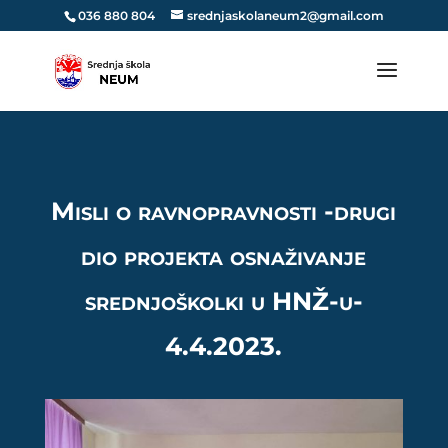
036 880 804
srednjaskolaneum2@gmail.com
Misli o ravnopravnosti -drugi
dio projekta osnaživanje
srednjoškolki u HNŽ-u-
4.4.2023.