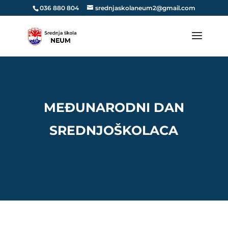
036 880 804
srednjaskolaneum2@gmail.com
MEĐUNARODNI DAN
SREDNJOŠKOLACA