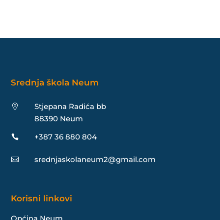
Srednja škola Neum
Stjepana Radića bb

88390 Neum
+387 36 880 804

srednjaskolaneum2@gmail.com

Korisni linkovi
Općina Neum