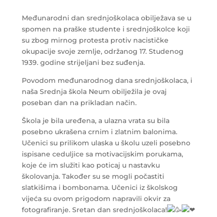
Međunarodni dan srednjoškolaca obilježava se u
spomen na praške studente i srednjoškolce koji
su zbog mirnog protesta protiv nacističke
okupacije svoje zemlje, održanog 17. Studenog
1939. godine strijeljani bez suđenja.
Povodom međunarodnog dana srednjoškolaca, i
naša Srednja škola Neum obilježila je ovaj
poseban dan na prikladan način.
Škola je bila uređena, a ulazna vrata su bila
posebno ukrašena crnim i zlatnim balonima.
Učenici su prilikom ulaska u školu uzeli posebno
ispisane ceduljice sa motivacijskim porukama,
koje će im služiti kao poticaj u nastavku
školovanja. Također su se mogli počastiti
slatkišima i bombonama. Učenici iz školskog
vijeća su ovom prigodom napravili okvir za
fotografiranje. Sretan dan srednjoškolaca!