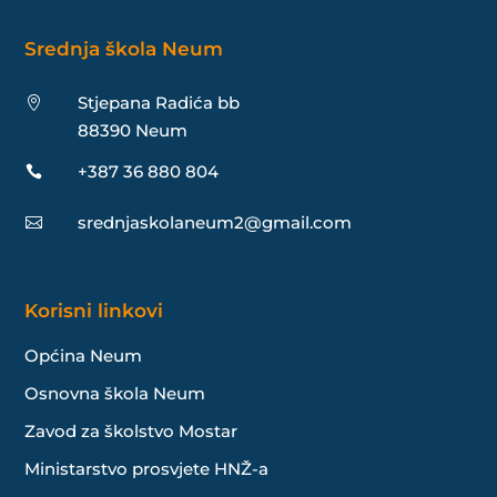
Srednja škola Neum
Stjepana Radića bb

88390 Neum
+387 36 880 804

srednjaskolaneum2@gmail.com

Korisni linkovi
Općina Neum
Osnovna škola Neum
Zavod za školstvo Mostar
Ministarstvo prosvjete HNŽ-a