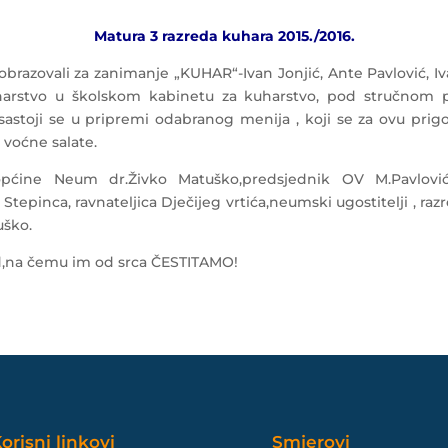
Matura 3 razreda kuhara 2015./2016.
 obrazovali za zanimanje „KUHAR“-Ivan Jonjić, Ante Pavlović, Iv
uharstvo u školskom kabinetu za kuharstvo, pod stručnom p
a sastoji se u pripremi odabranog menija , koji se za ovu pri
 voćne salate.
pćine Neum dr.Živko Matuško,predsjednik OV M.Pavlović
epinca, ravnateljica Dječijeg vrtića,neumski ugostitelji , razre
uško.
rad,na čemu im od srca ČESTITAMO!
orisni linkovi
Smjerovi