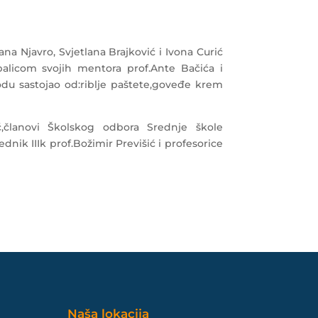
ana Njavro, Svjetlana Brajković i Ivona Curić
alicom svojih mentora prof.Ante Bačića i
godu sastojao od:riblje paštete,goveđe krem
,članovi Školskog odbora Srednje škole
dnik IIIk prof.Božimir Previšić i profesorice
Naša lokacija