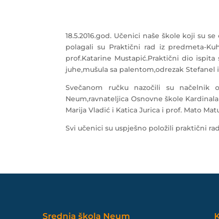
18.5.2016.god. Učenici naše škole koji su se
polagali su Praktični rad iz predmeta-K
prof.Katarine Mustapić.Praktični dio ispit
juhe,mušula sa palentom,odrezak Stefanel i
Svečanom ručku nazočili su načelnik o
Neum,ravnateljica Osnovne škole Kardinala St
Marija Vladić i Katica Jurica i prof. Mato Mat
Svi učenici su uspješno položili praktični 
Srednja škola Neum
K