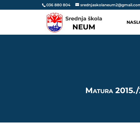
036 880 804
srednjaskolaneum2@gmail.co
NASL
Matura 2015.