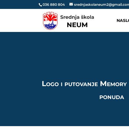
036 880 804
srednjaskolaneum2@gmail.co
NASL
Logo i putovanje Memory
ponuda