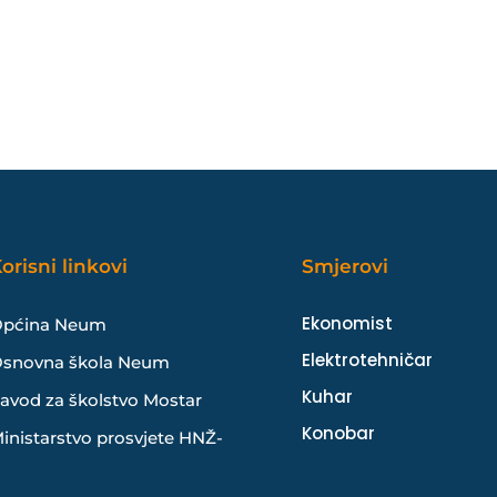
orisni linkovi
Smjerovi
Ekonomist
pćina Neum
Elektrotehničar
snovna škola Neum
Kuhar
avod za školstvo Mostar
Konobar
inistarstvo prosvjete HNŽ-