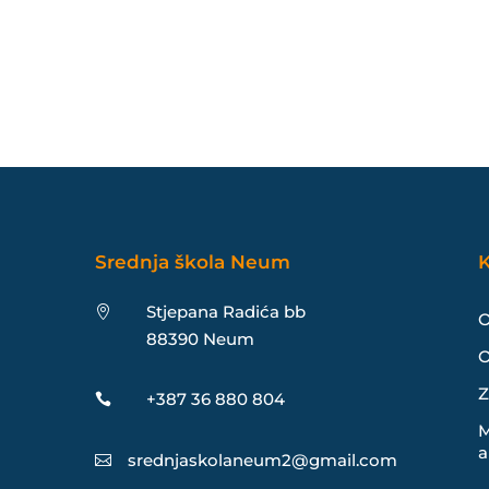
Srednja škola Neum
K
Stjepana Radića bb

O
88390 Neum
O
Z
+387 36 880 804

M
a
srednjaskolaneum2@gmail.com
