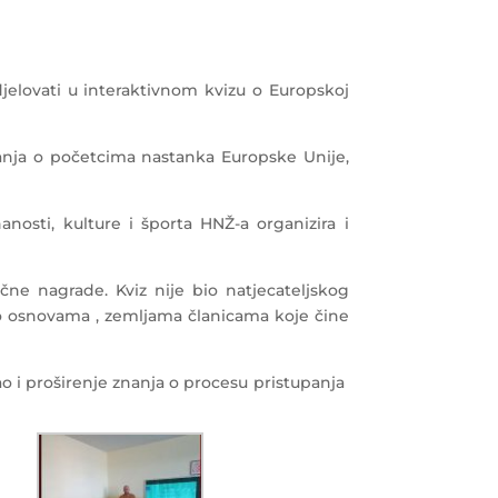
jelovati u interaktivnom kvizu o Europskoj
nanja o početcima nastanka Europske Unije,
nosti, kulture i športa HNŽ-a organizira i
ične nagrade. Kviz nije bio natjecateljskog
a o osnovama , zemljama članicama koje čine
ao i proširenje znanja o procesu pristupanja