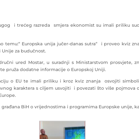
ugog i trećeg razreda smjera ekonomist su imali priliku sud
irao temu:“ Europska unija jučer-danas sutra“ i proveo kviz z
i Unije za budučnost.
ručni ured Mostar, u suradnji s Ministarstvom prosvjete, zna
 te pruža dodatne informacije o Europskoj Uniji.
iju o EU te imali priliku i kroz kviz znanja osvojiti simbol
avnog karaktera s ciljem usvojiti i povezati što više pojmov
Europe.
est građana BiH o vrijednostima i programima Europske unije, k