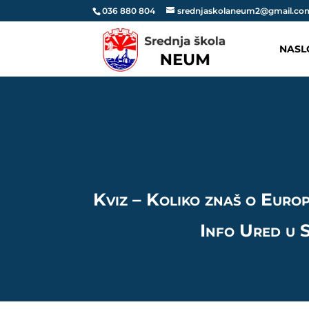
036 880 804
srednjaskolaneum2@gmail.co
NASL
Kviz – Koliko znaš o Euro
Info Ured u 