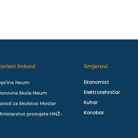
orisni linkovi
Smjerovi
Ekonomist
pćina Neum
Elektrotehničar
snovna škola Neum
Kuhar
avod za školstvo Mostar
Konobar
inistarstvo prosvjete HNŽ-