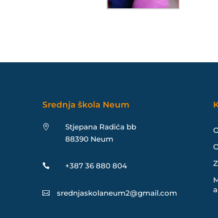
Srednja škola Neum
K
Stjepana Radića bb

O
88390 Neum
O
Z
+387 36 880 804

M
a
srednjaskolaneum2@gmail.com
