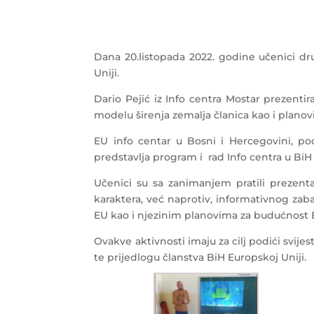
Dana 20.listopada 2022. godine učenici dr
Uniji.
Dario Pejić iz Info centra Mostar prezent
modelu širenja zemalja članica kao i planov
EU info centar u Bosni i Hercegovini, pod
predstavlja program i rad Info centra u BiH
Učenici su sa zanimanjem pratili prezentac
karaktera, već naprotiv, informativnog zab
EU kao i njezinim planovima za budućnost 
Ovakve aktivnosti imaju za cilj podići svij
te prijedlogu članstva BiH Europskoj Uniji.