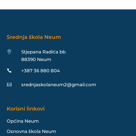
Srednja škola Neum
Stjepana Radića bb

88390 Neum
+387 36 880 804

srednjaskolaneum2@gmail.com

Korisni linkovi
Općina Neum
Osnovna škola Neum