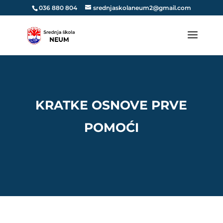
036 880 804
srednjaskolaneum2@gmail.com
KRATKE OSNOVE PRVE
POMOĆI