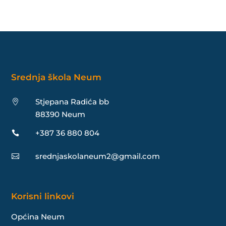
Srednja škola Neum
Stjepana Radića bb

88390 Neum
+387 36 880 804

srednjaskolaneum2@gmail.com

Korisni linkovi
Općina Neum