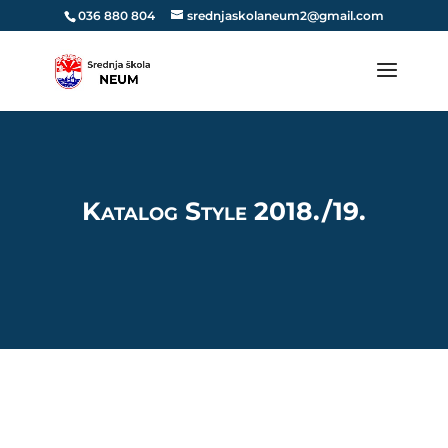
036 880 804
srednjaskolaneum2@gmail.com
Katalog Style 2018./19.