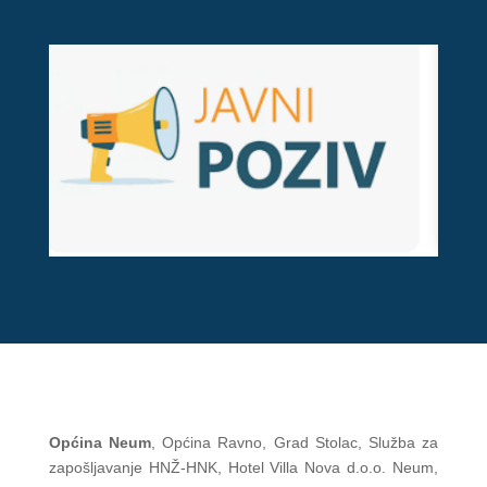
Općina Neum
, Općina Ravno, Grad Stolac, Služba za
zapošljavanje HNŽ-HNK, Hotel Villa Nova d.o.o. Neum,