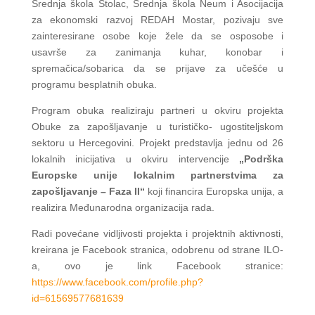
Srednja škola Stolac, Srednja škola Neum i Asocijacija
za ekonomski razvoj REDAH Mostar, pozivaju sve
zainteresirane osobe koje žele da se osposobe i
usavrše za zanimanja kuhar, konobar i
spremačica/sobarica da se prijave za učešće u
programu besplatnih obuka.
Program obuka realiziraju partneri u okviru projekta
Obuke za zapošljavanje u turističko- ugostiteljskom
sektoru u Hercegovini. Projekt predstavlja jednu od 26
lokalnih inicijativa u okviru intervencije
„Podrška
Europske unije lokalnim partnerstvima za
zapošljavanje – Faza II“
koji financira Europska unija, a
realizira Međunarodna organizacija rada.
Radi povećane vidljivosti projekta i projektnih aktivnosti,
kreirana je Facebook stranica, odobrenu od strane ILO-
a, ovo je link Facebook stranice:
https://www.facebook.com/
profile.php?
id=61569577681639