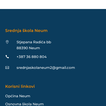
Srednja škola Neum
Stjepana Radića bb

88390 Neum
+387 36 880 804

srednjaskolaneum2@gmail.com

Korisni linkovi
Općina Neum
Osnovna škola Neum