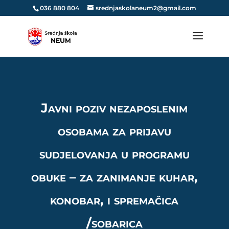
036 880 804
srednjaskolaneum2@gmail.com
Javni poziv nezaposlenim
osobama za prijavu
sudjelovanja u programu
obuke – za zanimanje kuhar,
konobar, i spremačica
/sobarica