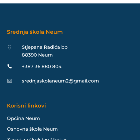
Srednja škola Neum
Stjepana Radića bb

88390 Neum
+387 36 880 804

srednjaskolaneum2@gmail.com

Korisni linkovi
Općina Neum
Osnovna škola Neum
Zavod za školstvo Mostar