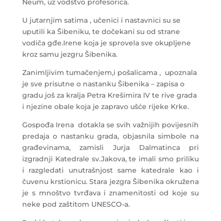
Neum, uz vodstvo profesorica.
U jutarnjim satima , učenici i nastavnici su se
uputili ka Šibeniku, te dočekani su od strane
vodiča gđe.Irene koja je sprovela sve okupljene
kroz samu jezgru Šibenika.
Zanimljivim tumačenjem,i pošalicama , upoznala
je sve prisutne o nastanku Šibenika – zapisa o
gradu još za kralja Petra Krešimira IV te rive grada
i njezine obale koja je zapravo ušće rijeke Krke.
Gospođa Irena dotakla se svih važnijih povijesnih
predaja o nastanku grada, objasnila simbole na
građevinama, zamisli Jurja Dalmatinca pri
izgradnji Katedrale sv.Jakova, te imali smo priliku
i razgledati unutrašnjost same katedrale kao i
čuvenu krstionicu. Stara jezgra Šibenika okružena
je s mnoštvo tvrđava i znamenitosti od koje su
neke pod zaštitom UNESCO-a.