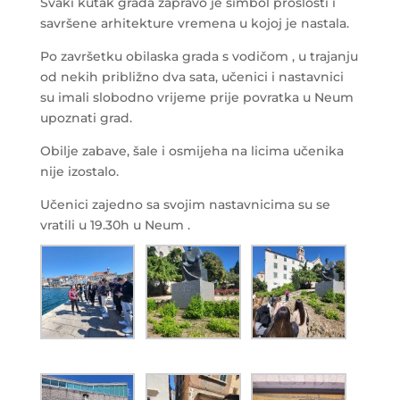
Svaki kutak grada zapravo je simbol prošlosti i
savršene arhitekture vremena u kojoj je nastala.
Po završetku obilaska grada s vodičom , u trajanju
od nekih približno dva sata, učenici i nastavnici
su imali slobodno vrijeme prije povratka u Neum
upoznati grad.
Obilje zabave, šale i osmijeha na licima učenika
nije izostalo.
Učenici zajedno sa svojim nastavnicima su se
vratili u 19.30h u Neum .