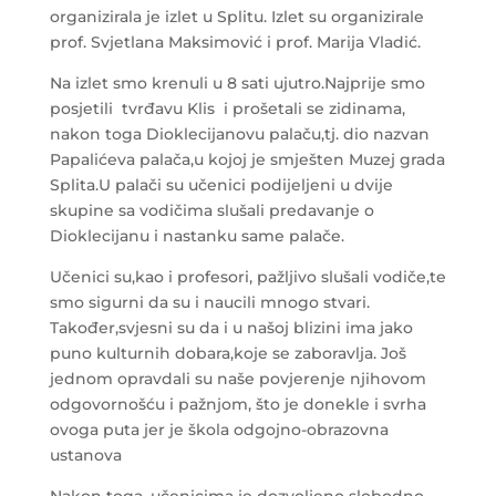
organizirala je izlet u Splitu. Izlet su organizirale
prof. Svjetlana Maksimović i prof. Marija Vladić.
Na izlet smo krenuli u 8 sati ujutro.Najprije smo
posjetili tvrđavu Klis i prošetali se zidinama,
nakon toga Dioklecijanovu palaču,tj. dio nazvan
Papalićeva palača,u kojoj je smješten Muzej grada
Splita.U palači su učenici podijeljeni u dvije
skupine sa vodičima slušali predavanje o
Dioklecijanu i nastanku same palače.
Učenici su,kao i profesori, pažljivo slušali vodiče,te
smo sigurni da su i naucili mnogo stvari.
Također,svjesni su da i u našoj blizini ima jako
puno kulturnih dobara,koje se zaboravlja. Još
jednom opravdali su naše povjerenje njihovom
odgovornošću i pažnjom, što je donekle i svrha
ovoga puta jer je škola odgojno-obrazovna
ustanova