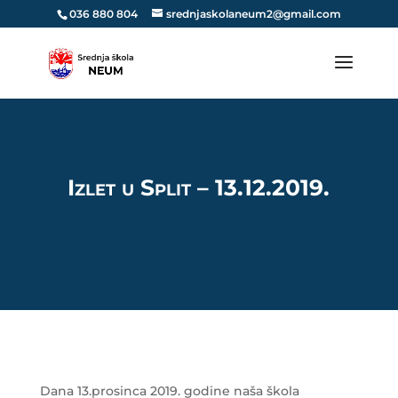
036 880 804
srednjaskolaneum2@gmail.com
Izlet u Split – 13.12.2019.
Dana 13.prosinca 2019. godine naša škola