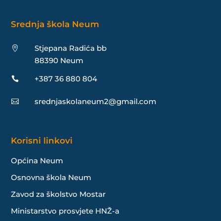
Srednja škola Neum
Stjepana Radića bb

88390 Neum
+387 36 880 804

srednjaskolaneum2@gmail.com

Korisni linkovi
Općina Neum
Osnovna škola Neum
Zavod za školstvo Mostar
Ministarstvo prosvjete HNŽ-a