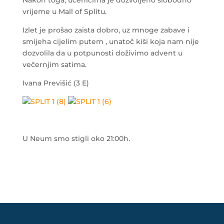
Nakon toga, učenicima je dozvoljeno slobodno
vrijeme u Mall of Splitu.
Izlet je prošao zaista dobro, uz mnoge zabave i
smijeha cijelim putem , unatoč kiši koja nam nije
dozvolila da u potpunosti doživimo advent u
večernjim satima.
Ivana Previšić (3 E)
U Neum smo stigli oko 21:00h.