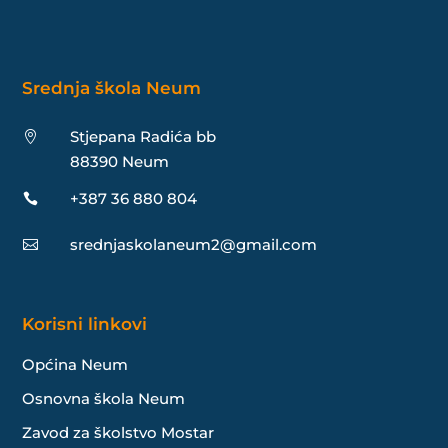
Srednja škola Neum
Stjepana Radića bb

88390 Neum
+387 36 880 804

srednjaskolaneum2@gmail.com

Korisni linkovi
Općina Neum
Osnovna škola Neum
Zavod za školstvo Mostar