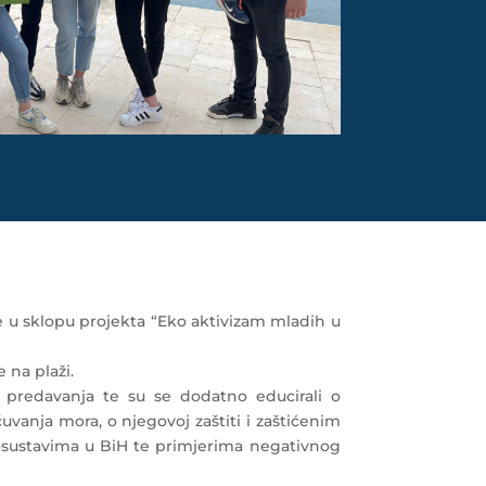
u sklopu projekta “Eko aktivizam mladih u
 na plaži.
 predavanja te su se dodatno educirali o
vanja mora, o njegovoj zaštiti i zaštićenim
ekosustavima u BiH te primjerima negativnog