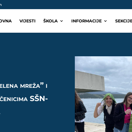
m
OVNA
VIJESTI
ŠKOLA
INFORMACIJE
SEKCIJ
elena mreža” i
čenicima SŠN-
.