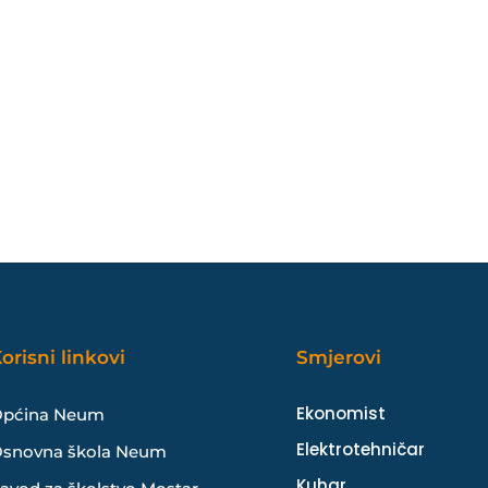
orisni linkovi
Smjerovi
Ekonomist
pćina Neum
Elektrotehničar
snovna škola Neum
Kuhar