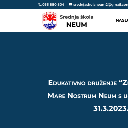
036 880 804
srednjaskolaneum2@gmail.co
NASL
Edukativno druženje “Z
Mare Nostrum Neum s u
31.3.2023