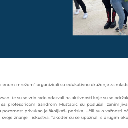
enom mrežom” organizirali su edukativno druženje za mlade 
vani te su se vrlo rado odazvali na aktivnosti koje su se održale
sa profesoricom Sandrom Mustapić su poslušali zanimljiva
zornost privukao je školjkaš- periska. Učili su o važnosti oču
liti svoje znanje i iskustva. Također su se upoznali s drugim 