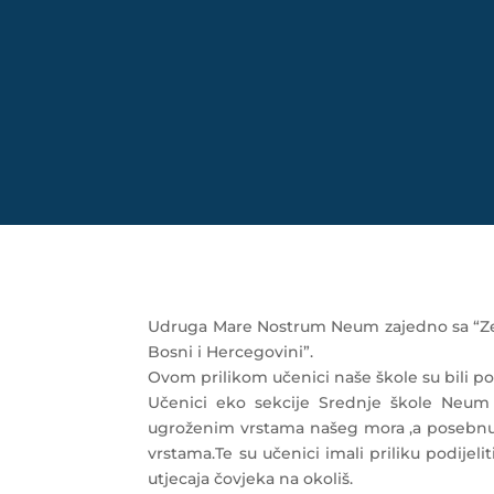
Udruga Mare Nostrum Neum zajedno sa “Zel
Bosni i Hercegovini”.
Ovom prilikom učenici naše škole su bili poz
Učenici eko sekcije Srednje škole Neum 
ugroženim vrstama našeg mora ,a posebnu po
vrstama.Te su učenici imali priliku podije
utjecaja čovjeka na okoliš.