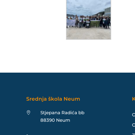
Srednja škola Neum
K
Stjepana Radića bb

O
88390 Neum
O