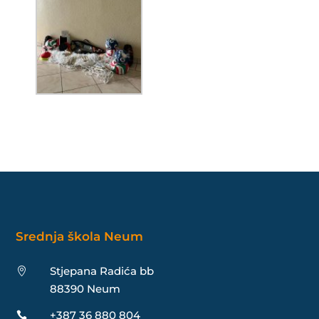
Srednja škola Neum
Stjepana Radića bb

88390 Neum
+387 36 880 804
