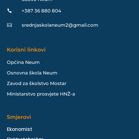
+387 36 880 804

srednjaskolaneum2@gmail.com

Korisni linkovi
Općina Neum
Osnovna škola Neum
Zavod za školstvo Mostar
Ministarstvo prosvjete HNŽ-a
Smjerovi
Ekonomist