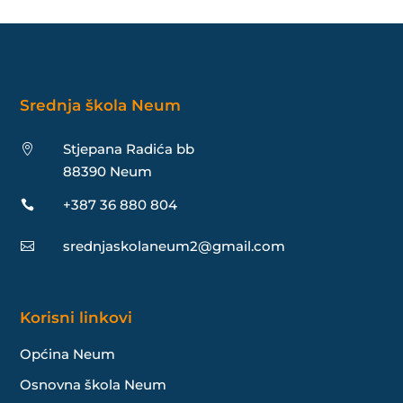
Srednja škola Neum
Stjepana Radića bb

88390 Neum
+387 36 880 804

srednjaskolaneum2@gmail.com

Korisni linkovi
Općina Neum
Osnovna škola Neum