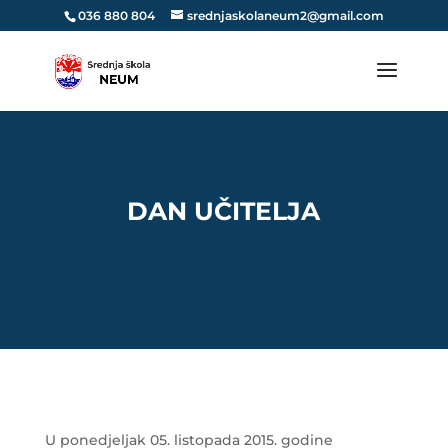
036 880 804
srednjaskolaneum2@gmail.com
DAN UČITELJA
U ponedjeljak 05. listopada 2015. godine